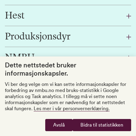
Kontakt:
Hest
67 23 23 23
smadyr@nmbu.no
Kontakt:
Produksjonsdyr
Besøksadresse:
67 23 24 24
Oluf Thesens vei 30
,
hest@nmbu.no
Kontakt:
NMBU
1433 Ås
Besøksadresse:
67 23 22 00
Dette nettstedet bruker
Facebook-side smådyr
Oluf Thesens vei 24
,
prodmed.mko@nmbu.no
Postadresse til
informasjonskapsler.
1433 Ås
universitetet:
Besøksadresse:
Tilgjengelighetserklæring
Vi ber deg velge om vi kan sette informasjonskapsler for
Facebook-side hest
forbedring av nmbu.no med bruks-statistikk i Google
NMBU
Arboretveien 51,
Personvernerklæring
analytics og Task analytics. I tillegg må vi sette noen
Postboks 5003
1433 Ås
informasjonskapsler som er nødvendig for at nettstedet
Endre cookies
1432 Ås
skal fungere.
Les mer i vår personvernerklæring.
www.nmbu.no
Avslå
Bidra til statistikken
Organisasjonsnummer: