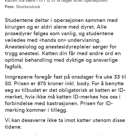
Katten må være i ro i 12 til 14 dager etter operasjonen.
Foto
: Shutterstock
Studentene deltar i operasjonen sammen med
kirurgen og er aldri alene med dyret. Alle
prosedyrer følges som vanlig, og studentene
veiledes med «hands on» undervisning.
Anestesiolog og anestesidyrepleier sørger for
trygg anestesi. Katten din får med andre ord en
optimal behandling med dyktige og ansvarlige
fagfolk.
Inngrepene foregår fast på onsdager fra uke 33 til
50. Prisen er 875 kroner inkl. body. For å benytte
seg av tilbudet er det obligatorisk at katten er ID-
merket, hvis ikke må katten ID-merkes hos oss i
forbindelse med kastrasjonen. Prisen for ID-
merking kommer i tillegg.
Vi kan dessverre ikke ta imot katter utenom disse
tidene.