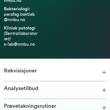
nmbu.no
Bakteriologi:
parafag.baktlab
@nmbu.no
Klinisk patologi
(Sentrallaborator
iet)
:
s-lab@nmbu.no
Rekvisisjoner
Analysetilbud
Prøvetakningsrutiner