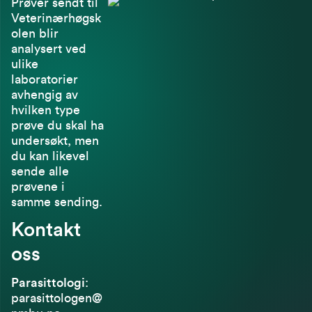
Prøver sendt til
Veterinærhøgsk
olen blir
analysert ved
ulike
laboratorier
avhengig av
hvilken type
prøve du skal ha
undersøkt, men
du kan likevel
sende alle
prøvene i
samme sending.
Kontakt
oss
Parasittologi
:
parasittologen@